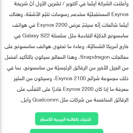
وأعلنت الشركة أيضًا في أكتوبر / تشرين الأول أنّ شريحة
Exynos المستقبليّة ستدعم رسومات تتبّع الأشعّة، وهناك
أيضًا شائعات إنّه سيتمّ عرض Exynos 2200 في هواتف
سامسونج الذكيّة القادمة مثل سلسلة Galaxy S22 في
خارج أمريكا الشماليّة، وعادة ما تحتوي هواتف سامسونج على
معالجات Snapdragon، وهذا المعالج سيكون بالتأكيد أفضل
من الجيل الأخير من الرقائق الرئيسيّة من سامسونج، بما في
ذلك مجموعة شرائح Exynos 2100، وسيكون من المثير
معرفة ما إذا كان Exynos 2200 قادرًا على التغلّب على
الرقائق المنافسة من شركات مثل Qualcomm وآبل.
اشترك بالقائمة البريدية لأكسفار