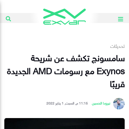
تحديثات
سامسونج تكشف عن شريحة
Exynos مع رسومات AMD الجديدة
قريبًا
نيرودا الحسين
11:15 م, السبت, 1 يناير 2022