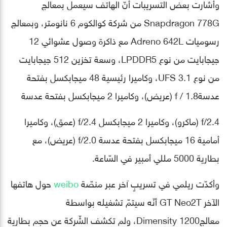
وأشارت بعض التسريبات أنّ الهاتف سيعمل بمعالج
Snapdragon 778G من شركة كوالكوم 6 نانومتر، وبمعالج
رسوميات Adreno 642L مع ذاكرة وصول عشوائي 12
جيجابايت من نوع LPDDR5، وسعة تخزين 512 جيجابايت
من نوع UFS 3.1، وكاميرا رئيسية 48 ميجابكسل بفتحة
عدسةf / 1.8 (عريض)، وكاميرا 2 ميجابكسل بفتحة عدسة
f/2.4 (ماكرو)، وكاميرا 2 ميجابكسل f/2.4 (عمق)، وكاميرا
أمامية 16 ميجابكسل بفتحة عدسة f/2.0 (عريض)، مع
بطارية 5000 مللي أمبير في السّاعة.
وأكدّت ريلمي في تسريبٍ آخر عبر منصّة
weibo
حول هاتفها
الآخر GT Neo2T أنّه سيتمّ تشغيله بواسطة
معالجDimensity 1200، ولم تكشف الشّركة عن حجم بطارية