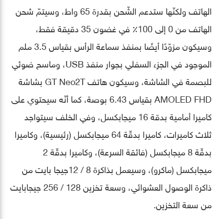
الهاتف ولكنّها ستدعم الشّحن بقدرة 65 واط، وسيتمّ شحن
الهاتف من 0 إلى 100٪ في غضون 35 دقيقة فقط،
وسيكون مزوّدًا أيضًا بمنفذ سماعة الرأس بقياس 3.5 ملم
الموجود في الجزء السفلي بجوار منفذ USB، وماسح ضوئي
للبصمة في الشاشة، وسيكون هاتف GT Neo2T بشاشة
AMOLED FHD بقياس 6.43 بوصة، كما أنّه سيحتوي على
كاميرا أمامية بدقة 16 ميجابكسل، وفي الخلف سيتواجد
ثلاث كاميرات، كاميرا بدقّة 64 ميجابكسل (رئيسية)، وكاميرا
بدقّة 8 ميجابكسل (فائقة السرعة)، وكاميرا بدقّة 2
ميجابكسل (ماكرو)، وسيعمل بذاكرة 8 / 12جيجا بايت من
ذاكرة الوصول العشوائي، وسعة تخزين 128 / 256 جيجابايت
من سعة التخزين.