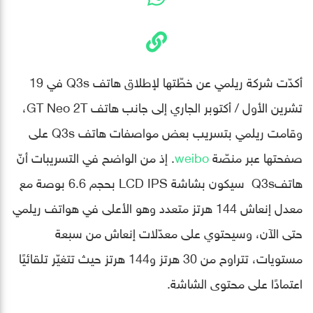
أكدّت شركة ريلمي عن خطّتها لإطلاق هاتف Q3s في 19
تشرين الأول / أكتوبر الجاري إلى جانب هاتف GT Neo 2T،
وقامت ريلمي بتسريب بعض مواصفات هاتف Q3s على
صفحتها عبر منصّة
weibo
. إذ من الواضح في التسريبات أنّ
هاتفQ3s سيكون بشاشة LCD IPS بحجم 6.6 بوصة مع
معدل إنعاش 144 هرتز متعدد وهو الأعلى في هواتف ريلمي
حتى الآن، وسيحتوي على معدّلات إنعاش من سبعة
مستويات، تتراوح من 30 هرتز و144 هرتز حيث تتغيّر تلقائيًا
اعتمادًا على محتوى الشاشة.