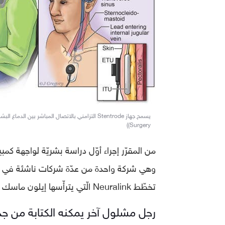
Surgery))
تخطّط Neuralink الّتي يترأّسها إيلون ماسك أيضًا لبدء التجارب البشريّة في عام 2022.
رجل مشلول آخر يمكنه الكتابة من جد