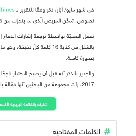
في شهر مايو/ أيّار، ذكر وفقًا للتقرير لـ
 Times
نصوص، تمكّن المريض الّذي لم يتحرّك من كتابة 90 حرفًا في الدقيقة باستخدام طريقة كتابة النصّ ب
تعمل العمليّة بواسطة ترجمة إشارات الدماغ 
بالشلل من كتابة 16 كلمة كلّ د
بصورة كاملة.
والجدير بالذكر أنه قبل أن يصبح الاختبار ناجحًا
2017، رأت مجموعة من الباحثين أنّها فعّالة بالنسبة للقرود.
اشترك بالقائمة البريدية لأكسف
الكلمات المفتاحية