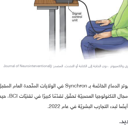
يسمح جهاز Stentrode التزامني بالاتصال المباشر بين الدماغ البشري والكمبيوتر ، دون الحاجة إلى الكتابة أو التحدث. المصدر: ((Journal of Neurointerventional
من المقرّر إجراء أوّل دراسة بشريّة لواجهة كمبيوتر الدماغ الخاصّة بـ Synchron في الولايات المتّحدة العام ال
وهي شركة واحدة من عدّة شركات ناشئة في مجال التكنولوجيا العصبيّة تحقّق تقدّمًا
يد.