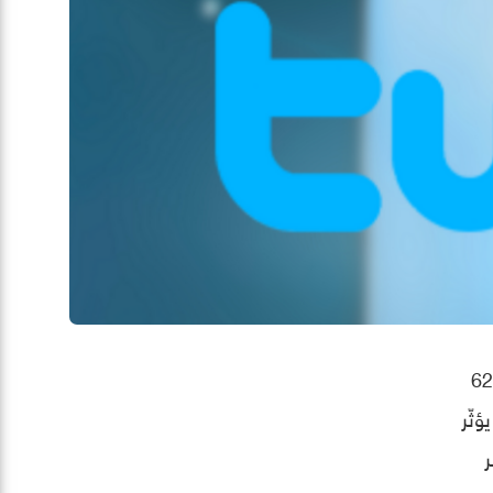
م الاثنين الموافق 27 ديسمبر / كانون الأوّل، أنّ رجلاً أستراليّاً يبلغ من العمر 62
صبيّ يؤثّر
ر