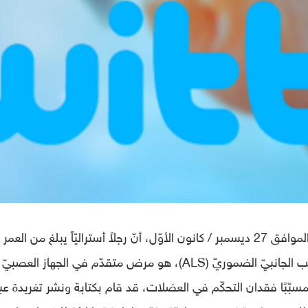
يو
عامًا، يدعى Philip O’Keefe يعاني من التصلّب الجانبيّ الضموريّ (ALS)، هو مرض متقدّم في الجهاز الع
 مسبّبًا فقدان التحكّم في العضلات، قد قام بكتابة ونشر تغريدة عب