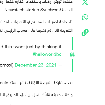
منصّة تويتر، وذلك باستخدام أفكاره فقط، وذلك
العصبيّة Neurotech startup Synchron.
“لا حاجة لضربات المفاتيح أو الأصوات. لقد أ
التغريدة الّتي تمّ نشرها على حساب الرئيس التنفيذيّ للش
 this tweet just by thinking it.
#helloworldbci
December 23, 2021
— Thomas Oxley (@tomoxl)
بعد مشاركة التغريدة الأوّليّة، نشر السيّد O’Keefe سبع تغريدات أخرى ردًّا على أسئلة مستخدمي منصّة تويتر.
واختتم حديثه قائلًا: “آمل أن أمهّد الطريق للن