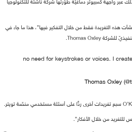
 عبر واجهة كمبيوتر دماغيّة طوّرتها شركة ناشئة للتكنولوجيا
نشأت هذه التغريدة فقط من خلال التفكير فيها”، هذا ما جاء في
ركة Thomas Oxley.
no need for keystrokes or voices. I created
اس للتغريد من خلال الأفكار”.