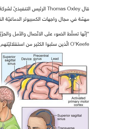
مهمّة في مجال واجهات الكمبيوتر الدماغيّة القا
O’Keefe الّذين سلبوا الكثير من استقلاليّتهم الوظيفيّة بسبب الشلل.”