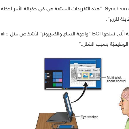
قال Thomas Oxley الرئيس التنفيذيّ لشركة Synchron: “هذه التغريدات الممتعة هي في حقيقة الأمر لحظة
بلة للزرع”.
“إنّها تسلّط الضوء على الاتّصال والأمل والحرّيّة الّتي تمنحها BCI “واجهة ا