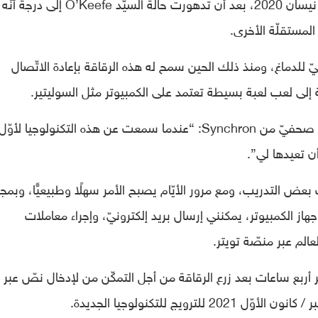
تمّ زرع جهاز Stentrode لأوّل مرّة في أبريل / نيسان 2020، بعد أن تدهورت حالة السيّد O’Keefe
المستقلّة الأخرى.
حيّ للدماغ، ومنذ ذلك الحين سمح له هذه الرقاقة بإعادة الاتّصال
ضافة إلى لعب لعبة بسيطة تعتمد على الكمبيوتر مثل السوليتير.
وذكر O’Keefe بعد نشر تغريدته، ووفقًا لبيان صحفيّ من Synchron: “عندما سمعت عن هذه التكنولوجيا لأوّل
ن تعيدها لي”.
ام يتطلّب بعض التدريب، ومع مرور الأيّام يصبح الأمر سهلًا وطبيعيًّا، وبمجر
جهاز الكمبيوتر، يمكنني إرسال بريد إلكترونيّ، وإجراء معاملات
الم عبر منصّة تويتر.
أربع ساعات بعد زرع الرقاقة من أجل التمكّن من لإدخال نصّ عبر ج