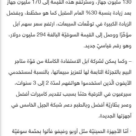
130 مليون جهاز، وسترتفع هذه القيمة إلى 170 مليون جهاز
بعد زيادة بنسبة 30% العام المقبل كما هو مخطّط، وبفضل
الزيادة الكبيرة في توقّعات المبيعات، ارتفع سعر سهم آبل
مؤخّرًا ووصل إلى القيمة السوقيّة البالغة 294 مليون دولار،
وهو رقم قياسيّ جديد.
– وكما يمكن لشركة آبل الاستفادة الكاملة من قوّة متاجر
البيع بالتجزئة التابعة لها لتعزيز مبيعاتها، بالنسبة لمستخدمي
الآيفون الّذين استخدموا هواتفهم لمدّة 2 إلى 3 سنوات،
سيرغبون في الترقية حتمًا بسبب تقديم كاميرات أفضل
وعمر بطّاريّة أفضل وبالطبع دعم شبكة الجيل الخامس في
أجهزتها الجديدة.
· أمّا الأجهزة الصينيّة مثل أوبو وفيفو فأتوا بحصّة سوقيّة