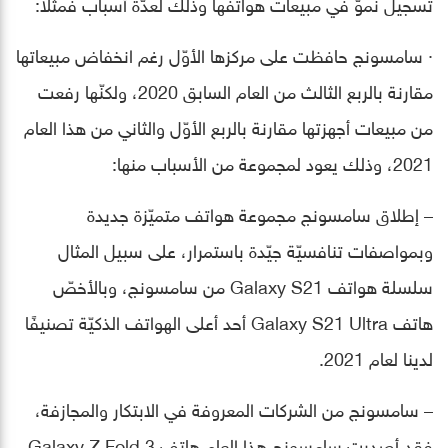
تسجيل نموّ في مبيعات هواتفها وذلك لعدّة أسباب فمثلًا:
· سامسونج حافظت على مركزها الأوّل رغم انخفاض مبيعاتها
مقارنة بالربع الثالث من العام السابق 2020، ولكنّها رفعت
من مبيعات أجهزتها مقارنة بالربع الأوّل والثاني من هذا العام
2021، وذلك يعود لمجموعة من الأسباب منها:
– إطلاق سامسونج مجموعة هواتف متميّزة جديدة
وبمواصفات تنافسيّة جيّدة باستمرار، على سبيل المثال
سلسلة هواتف Galaxy S21 من سامسونج، وبالأخصّ
هاتف Galaxy S21 Ultra أحد أعلى الهواتف الذكيّة تصنيفًا
لدينا لعام 2021.
– سامسونج من الشركات المعروفة في الابتكار والمجازفة،
فقد أصدرت سامسونج هذا العام هاتف Galaxy Z Fold 3،