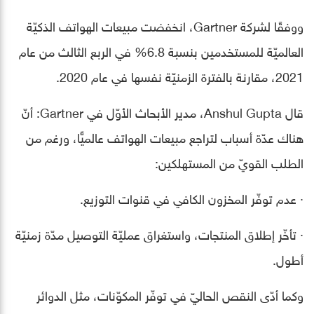
ووفقًا لشركة Gartner، انخفضت مبيعات الهواتف الذكيّة
العالميّة للمستخدمين بنسبة 6.8% في الربع الثالث من عام
2021، مقارنة بالفترة الزمنيّة نفسها في عام 2020.
قال Anshul Gupta، مدير الأبحاث الأوّل في Gartner: أنّ
هناك عدّة أسباب لتراجع مبيعات الهواتف عالميًّا، ورغم من
الطلب القويّ من المستهلكين:
· عدم توفّر المخزون الكافي في قنوات التوزيع.
· تأخّر إطلاق المنتجات، واستغراق عمليّة التوصيل مدّة زمنيّة
أطول.
وكما أدّى النقص الحاليّ في توفّر المكوّنات، مثل الدوائر