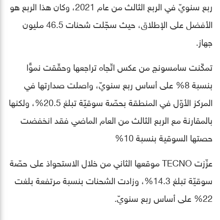
ربع سنويّ في الربع الثالث من عام 2021، وكان هذا الربع هو
الأفضل على الإطلاق، حيث سجّلت شحنات 46.5 مليون
جهاز.
تمكّنت سامسونج من عكس اتّجاه تراجعها وحقّقت نموًّا
بنسبة 8% على أساس ربع سنويّ، واصلت صدارتها في
المركز الأوّل في المنطقة بحصّة سوقيّة تبلغ 20.5%، ولكنها
بالمقارنة مع الربع الثالث من العام الماضي فقد انخفضت
حصتها السوقية بنسبة 10%
عزّزت TECNO موقعها الثاني من خلال الاستحواذ على حصّة
سوقيّة تبلغ 14.3%، وزادت الشحنات بنسبة مرتفعة بلغت
22% على أساس ربع سنويّ.