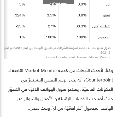
اسحب للمشاهدة
آبل
3.9%
4%
3%
فيفو
0.8%
3.5%
324%
شركات أخرى
38.3%
27%
29%-
المجموع
100%
100%
1%
جدول يظهر مقارنة للحصة السوقية للشركات في الشرق الأوسط بين الربع 3 2020 و الربع
3 2021
Source: Counterpoint Research Market Monitor
وفقًا لأحدث الأبحاث من خدمة Market Monitor التابعة لـ
Counterpoint، أنّه على الرغم النقص المستمرّ في
المكوّنات العالميّة، يستمرّ سوق الهواتف الذكيّة في التطوّر
حيث أصبحت الخدمات الرقميّة والاتّصال والأموال عبر
الهاتف المحمول أكثر أهمّيّة من أيّ وقت مضى.