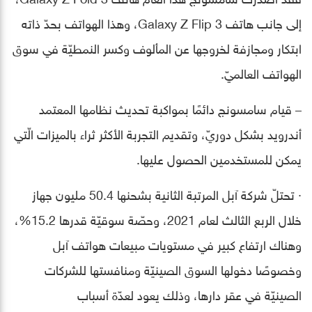
إلى جانب هاتف Galaxy Z Flip 3، وهذا الهواتف بحدّ ذاته
ابتكار ومجازفة لخروجها عن المألوف وكسر النمطيّة في سوق
الهواتف العالميّ.
– قيام سامسونج دائمًا بمواكبة تحديث نظامها المعتمد
أندرويد بشكل دوريّ، وتقديم التجربة الأكثر ثراء بالميزات الّتي
يمكن للمستخدمين الحصول عليها.
· تحتلّ شركة آبل المرتبة الثانية بشحنها 50.4 مليون جهاز
خلال الربع الثالث لعام 2021، وحصّة سوقيّة قدرها 15.2%،
وهناك ارتفاع كبير في مستويات مبيعات هواتف آبل
وخصوصًا دخولها السوق الصينيّة ومنافستها للشركات
الصينيّة في عقر دارها، وذلك يعود لعدّة أسباب