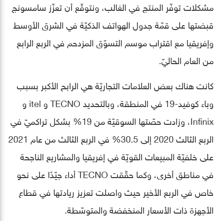
مشكلات توفّر المنتج في الغالب، ونتوقّع أن تعزّز سامسونج
قبضتها على قمّة جدول الهواتف الذكيّة في الشرق الأوسط
وإفريقيا مع اقتراب موسم التسوّق المزدحم في الربع الرابع
من العام الحاليّ.
كانت هناك بعض العلامات التجاريّة هي الرابح الأكبر بسبب
وباء كوفيد-19 في المنطقة، وبالتحديد TECNO و itel و
Infinix، وزادت حصّتها السوقيّة من 19% بشكل تراكميّ في
الربع الثالث 2020 إلى 30.5% في الربع الثالث من عام 2021
على خلفيّة المبيعات القويّة في إفريقيا والمشاريع الناجحة
في مناطق أخرى، وكما حقّقت TECNO أداء جيّدًا على نحو
خاص في الربع الأخير حيث واصلت تعزيز ريادتها في قطاع
الأجهزة ذات الأسعار المنخفضة والمتوسّطة.