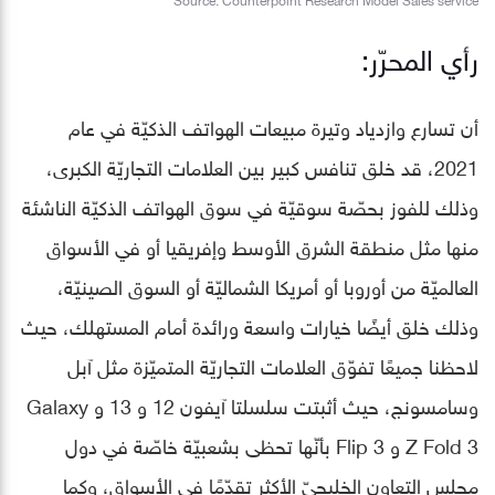
رأي المحرّر:
أن تسارع وازدياد وتيرة مبيعات الهواتف الذكيّة في عام
2021، قد خلق تنافس كبير بين العلامات التجاريّة الكبرى،
وذلك للفوز بحصّة سوقيّة في سوق الهواتف الذكيّة الناشئة
منها مثل منطقة الشرق الأوسط وإفريقيا أو في الأسواق
العالميّة من أوروبا أو أمريكا الشماليّة أو السوق الصينيّة،
وذلك خلق أيضًا خيارات واسعة ورائدة أمام المستهلك، حيث
لاحظنا جميعًا تفوّق العلامات التجاريّة المتميّزة مثل آبل
وسامسونج، حيث أثبتت سلسلتا آيفون 12 و 13 و Galaxy
Z Fold 3 و Flip 3 بأنّها تحظى بشعبيّة خاصّة في دول
مجلس التعاون الخليجيّ الأكثر تقدّمًا في الأسواق، وكما