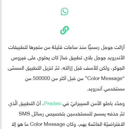
أزالت جوجل رسميًّا منذ ساعات قليلة من متجرها لتطبيقات
الأندرويد جوجل بلاي تطبيق ضارّ كان يحتوي على فيروس
الجوكر، ولكن للأسف قبل إزالته، تمّ تنزيل التطبيق المسمّى
“Color Message” من قبل أكثر من 500000 من
مستخدمي أندرويد.
وحدّد باحثو الأمن السيبرانيّ في
Pradeo
، أنّ التطبيق الّذي
تمّ حذفه يسمح للمستخدمين بتخصيص رسائل SMS
الافتراضيّة الخاصّة بهم، وكان Color Message ما هو إلا