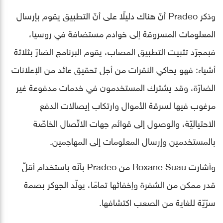
وذكر Pradeo أنّ هناك دليلًا على أنّ التطبيق يقوم بإرسال
المعلومات المسروقة إلى خوادم مستضافة في روسيا،
فبمجرّد تثبيت التطبيق المصاب، يقوم البرنامج الضارّ بثلاثة
أشياء: فهو يحاكي النقرات من أجل تحقيق عائد من الإعلانات
الضارّة، وقد يشترك المستخدمون في خدمات مدفوعة غير
مرغوب فيها لسرقة الأموال وارتكاب إيصالات الدفع
الاحتياليّة، والوصول إلى قوائم جهات الاتّصال الخاصّة
بالمستخدمين وإرسال المعلومات إلى المهاجمين.
وأشارت Roxane Suau من Pradeo بأنّه باستخدام أقلّ
قدر ممكن من الشفرة وإخفائها تمامًا، يولّد الجوكر بصمة
سرّيّة للغاية من الصعب اكتشافها.