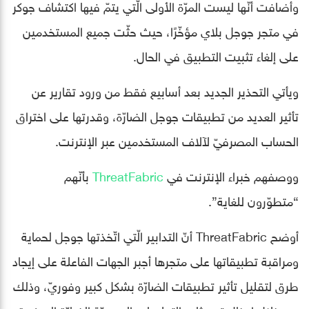
وأضافت أنّها ليست المرّة الأولى الّتي يتمّ فيها اكتشاف جوكر
في متجر جوجل بلاي مؤخّرًا، حيث حثّت جميع المستخدمين
على إلغاء تثبيت التطبيق في الحال.
ويأتي التحذير الجديد بعد أسابيع فقط من ورود تقارير عن
تأثير العديد من تطبيقات جوجل الضارّة، وقدرتها على اختراق
الحساب المصرفيّ لآلاف المستخدمين عبر الإنترنت.
ووصفهم خبراء الإنترنت في
ThreatFabric
بأنّهم
“متطوّرون للغاية”.
أوضح ThreatFabric أنّ التدابير الّتي اتّخذتها جوجل لحماية
ومراقبة تطبيقاتها على متجرها أجبر الجهات الفاعلة على إيجاد
طرق لتقليل تأثير تطبيقات الضارّة بشكل كبير وفوريّ، وذلك