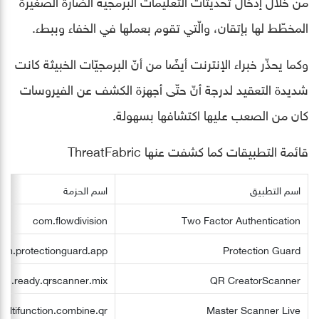
من خلال إدخال تحديثات التعليمات البرمجيّة الضارّة الصغيرة
المخطّط لها بإتقان، والّتي تقوم بعملها في الخفاء وببطء.
وكما يحذّر خبراء الإنترنت أيضًا من أنّ البرمجيّات الخبيثة كانت
شديدة التعقيد لدرجة أنّ حتّى أجهزة الكشف عن الفيروسات
كان من الصعب عليها اكتشافها بسهولة.
قائمة التطبيقات كما كشفت عنها ThreatFabric
اسم التطبيق
اسم الحزمة
com.flowdivision
Two Factor Authentication
om.protectionguard.app
Protection Guard
om.ready.qrscanner.mix
QR CreatorScanner
ultifunction.combine.qr
Master Scanner Live