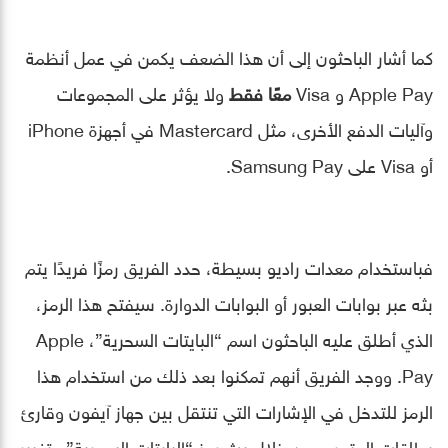
كما أشار الباحثون إلى أن هذا الضعف يكمن في عمل أنظمة
Apple Pay و Visa
معًا فقط
ولا يؤثر على المجموعات
وآليات الدفع الأخرى، مثل Mastercard في أجهزة iPhone
أو Visa على Samsung Pay.
فباستخدام معدات راديو بسيطة، حدد الفريق رمزًا فريدًا يتم
بثه عبر بوابات العبور أو البوابات الدوارة. سيفتح هذا الرمز،
الذي أطلق عليه الباحثون اسم “البايتات السحرية”، Apple
Pay. ووجد الفريق أنهم تمكنوا بعد ذلك من استخدام هذا
الرمز للتدخل في الإشارات التي تنتقل بين جهاز آيفون وقارئ
بطاقات المتجر، ومن خلال بث رمز “البايتات السحرية” وتغيير