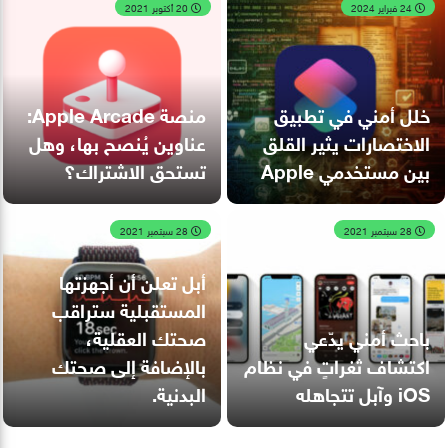
24 فبراير 2024
20 أكتوبر 2021
خلل أمني في تطبيق
منصة Apple Arcade:
الاختصارات يثير القلق
عناوين يُنصح بها، وهل
بين مستخدمي Apple
تستحق الاشتراك؟
28 سبتمبر 2021
28 سبتمبر 2021
أبل تعلن أن أجهزتها
المستقبلية ستراقب
باحث أمني يدّعي
صحتك العقلية،
اكتشاف ثغراتٍ في نظام
بالإضافة إلى صحتك
iOS وآبل تتجاهله
البدنية.