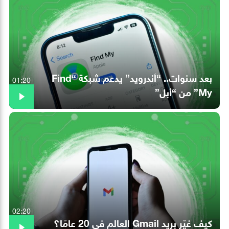
بعد سنوات.. “أندرويد” يدعم شبكة “Find
01:20
My” من “أبل”
02:20
كيف غيّر بريد Gmail العالم في 20 عامًا؟