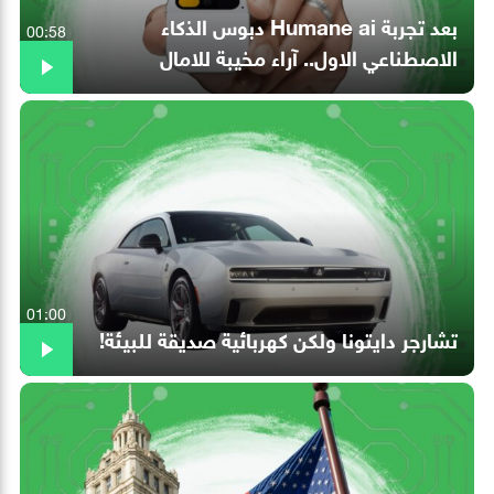
بعد تجربة Humane ai دبوس الذكاء
00:58
الاصطناعي الاول.. آراء مخيبة للامال
01:00
تشارجر دايتونا ولكن كهربائية صديقة للبيئة!