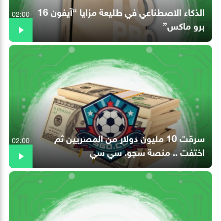
الذكاء الاصطناعي في طليعة مزايا “آيفون 16
02:00
برو ماكس”
سرقت 10 مليون دولار من المصريين ثم
02:00
اختفت .. منصة سجو. سي سي