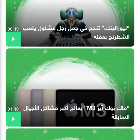
“نيورالينك” تنجح في جعل رجل مشلول يلعب
00:49
الشطرنج بعقله
“ماك بوك آير M3” يعالج أكبر مشاكل الأجيال
01:40
السابقة