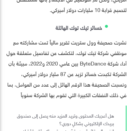
لتصبح قرابة 10 مليارات دولار أميركي.
خسائر تيك توك الهائلة
نشرت صحيفة وول ستريت تقرير مالياً تمت مشاركته مع
موظفي شركة تيك توك، لتكشف عن تفاصيل متعلقة حول
أداء شركة ByteDance بين عامي 2020 و2022، مبينًة بأن
الشركة تكبدت خسائر تزيد عن 87 مليار دولار أميركي،
ونسبت الصحيفة هذا الرقم الهائل إلى عدد من العوامل، بما
في ذلك النفقات الكبيرة التي تقوم بها الشركة سنوياً
هل أعجبك المحتوى وتريد المزيد منه يصل إلى صندوق
بريدك الإلكتروني بشكلٍ دوري؟
انضم إلى قائمة من يقدّرون محتوى إكسڤار واشترك