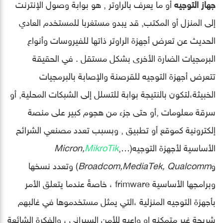
جهاز التوجيه
أو ما يعرف بالراوتر , هو بوابة وصول الإنترنت
إلى المنزل أو المكتب, قد يبدو مستغربا للمستخدم العادي
الحديث عن تعرض أجهزة الراوتر ذاتها للفيروسات وأنواع
البرمجيات الضارة الأخرى بشكل مستقل . في الحقيقة
تتعرض أجهزة التوجيه للقرصنة والإصابة بالبرمجيات
الخبيثة،لتكون بالنتيجة بوابة للتسلل إلى الشبكات المحلية, أو
سرقة معلومات ,أو حتى جزء من هجوم كبير على منصة
إلكترونية كموقع أو تطبيق , وبسبب تعدد مصنعي الشرائح
الأساسية لأجهزة التوجيه(…,
MikroTik
Micron,
و
Broadcom,MediaTek, Qualcomm
) وتعدد نسخها
وبرامجها الأساسية frimware ، خاصةً عندما يتعلق الأمر
بأجهزة التوجيه المنزلية ،التي يمثل مستخدموها في غالبهم
شريحة غير متمكنه او واعيه للأمن السبراني ، والفكرة الشائعة