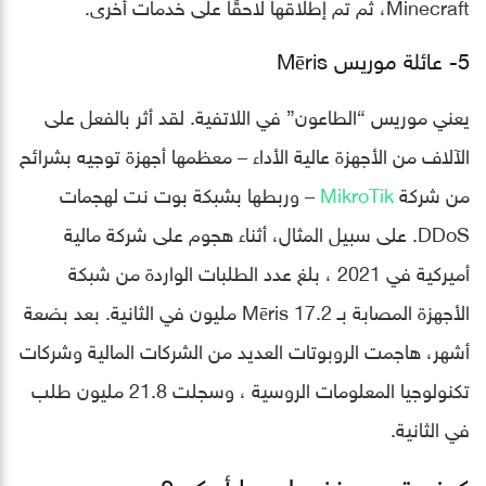
Minecraft، ثم تم إطلاقها لاحقًا على خدمات أخرى.
5- عائلة موريس Mēris
يعني موريس “الطاعون” في اللاتفية. لقد أثر بالفعل على
الآلاف من الأجهزة عالية الأداء – معظمها أجهزة توجيه بشرائح
من شركة
MikroTik
– وربطها بشبكة بوت نت لهجمات
DDoS. على سبيل المثال، أثناء هجوم على شركة مالية
أميركية في 2021 ، بلغ عدد الطلبات الواردة من شبكة
الأجهزة المصابة بـ Mēris 17.2 مليون في الثانية. بعد بضعة
أشهر، هاجمت الروبوتات العديد من الشركات المالية وشركات
تكنولوجيا المعلومات الروسية ، وسجلت 21.8 مليون طلب
في الثانية.
كيف تحمي نفسك ما أمكن؟