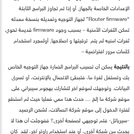
الإعدادات الخاصة بالجهاز, أو إذا تم تجاوز البرامج الثابتة
“Router firmware” لجهاز التوجيه وتعديله بنسخة معدله
تمكن الثغرات الأمنية – بسبب وجود firmware قديمة تحوي
ثغرات امنيه لم يتم ترقيتها و اصلاحها, أولمجرد استخدام
كلمات مرور افتراضية –
بالنتيجة
يمكن أن تصيب البرامج الضارة جهاز التوجيه الخاص
بك وتستغل ثغرة ما، فتبطئ الاتصال بالإنترنت، أو تسرق
البيانات. وتوجهك لموقع آخر لتشارك بهجوم سيبراني على
موقع شركة ما إلخ … حدث هذا معي فعليا حيث لم استطع
لفترة الدخول إلى موقع شركة اتصالات، لشحن الرصيد
-سيرياتل- فتم توجيهي لصفحة أخرى؟ ففوجئت أن هذا لا
يحدث من شبكة أخرى، أو عند استخدام راوتر آخر، لقد كان