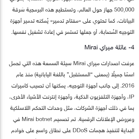
500,000 جهاز حول العالم، وتستطيع هذه البرمجية سَرقة
البيانات، كما تحتوي على «مفتاح تدمير» يُمكنه تدمير أجهزة
التوجيه المُصابة، أو جعلها تستمر في إعادة تشغيل نفسها.
4- عائلة ميراي Mirai
عرفت اصدارات ميراي Mirai سيئة السمعة هذه التي تحمل
اسمًا جميلًا (بمعنى “المستقبل” باللغة اليابانية) منذ عام
2016. إلى جانب أجهزة التوجيه، يمكنها أن تصيب كاميرات
IP، وأجهزة التلفزيون الذكية، وأجهزة إنترنت الأشياء الأخرى،
بما في ذلك أجهزة الشركات، مثل وحدات التحكم اللاسلكية
وعروض الإعلانات الرقمية. تم تصميم Mirai botnet في
البداية لتنفيذ هجمات DDoS على نطاق واسع على خوادم