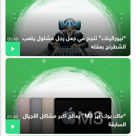
“نيورالينك” تنجح في جعل رجل مشلول يلعب
00:49
الشطرنج بعقله
“ماك بوك آير M3” يعالج أكبر مشاكل الأجيال
01:40
السابقة