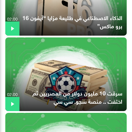
الذكاء الاصطناعي في طليعة مزايا “آيفون 16
02:00
برو ماكس”
سرقت 10 مليون دولار من المصريين ثم
02:00
اختفت .. منصة سجو. سي سي