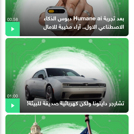
بعد تجربة Humane ai دبوس الذكاء
00:58
الاصطناعي الاول.. آراء مخيبة للامال
01:00
تشارجر دايتونا ولكن كهربائية صديقة للبيئة!