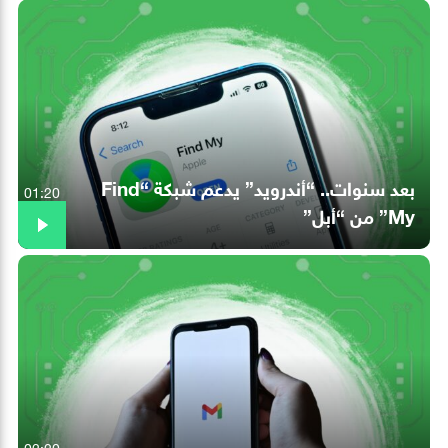
بعد سنوات.. “أندرويد” يدعم شبكة “Find
01:20
My” من “أبل”
02:20