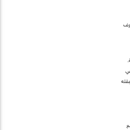
رف
.
في
ة التي سبقته
مع