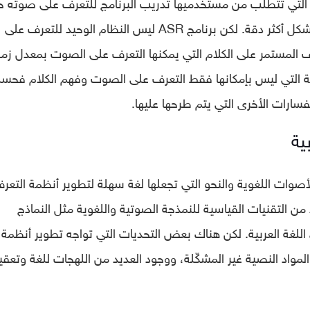
Automatic Speech Recognition” ASR التي تتطلب من مستخدميها تدريب البرنامج للتعرف على صوته
يتمكن -البرنامج- من تحويل الكلام إلى نص بشكل أكثر دقة. لكن برنامج ASR ليس النظام الوحيد للتعرف على
ف المستمر على الكلام التي يمكنها التعرف على الصوت بمعدل زم
ية التي ليس بإمكانها فقط التعرف على الصوت وفهم الكلام فحس
تفسارات الأخرى التي يتم طرحها عليها.
ية
لأصوات اللغوية والنحو التي تجعلها لغة سهلة لتطوير أنظمة التعر
من التقنيات القياسية للنمذجة الصوتية واللغوية مثل النماذج
للغة العربية. لكن هناك بعض التحديات التي تواجه تطوير أنظمة
لمواد النصية غير المشكّلة، ووجود العديد من اللهجات للغة وتعقي