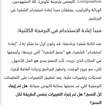
Composition. (البعض يترجمه تكوين). كلا المفهومين،
الوراثة والتركيب، يحققان مبدأ إعادة استخدام الشفرة في
البرنامج.
مبدأ إعادة الاستخدام في البرمجة الكائنية:
عند كتابة شفرة برنامجنا، قد يكون أول ما نفكر به لـ “إعادة
استخدام” الشفرة، هو “نسخ الشفرة” التي نريدها، ولصقها
في المكان الذي نريده، لأن النسخ يبدو هو الحل الأسهل.
لكن، مع مرور الوقت، وتطور البرنامج وزيادة الحاجة لإجراء
تحديثات وتغييرات عليه، يعد تطبيق التغييرات على التعليمات
البرمجية التي تم نسخها بمثابة كابوس صيانة.
هل تم إيجاد
كل النسخ؟ هل تم إجراء التغييرات بنفس الطريقة لكل
النسخ؟