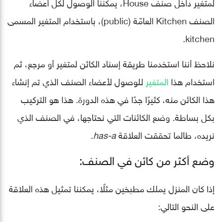
لمتغير داخل صنف House، يمكننا الوصول لكل أعضاء
الصنف Kitchen العامّة (public)، باستخدام المتغير المسمى
kitchen.
نلاحظ أننا استخدمنا طريقة إسناد الكائن لمتغير أو مرجع، ثم
استخدام هذا
المتغير
للوصول لأعضاء الصنف الذي تم إنشاء
هذا الكائن منه، كثيرًا جدًا في هذه الدورة. هذا هو التركيب
بكل بساطة. وضع الكائنات التي نحتاجها، في الصنف الذي
نريده، طالما تحققت العلاقة
has-a
.
وضع أكثر من كائن في الصنف:
إذا كان المنزل يملك مطبخين مثلًا، يمكننا تمثيل هذه العلاقة
على النحو التالي: