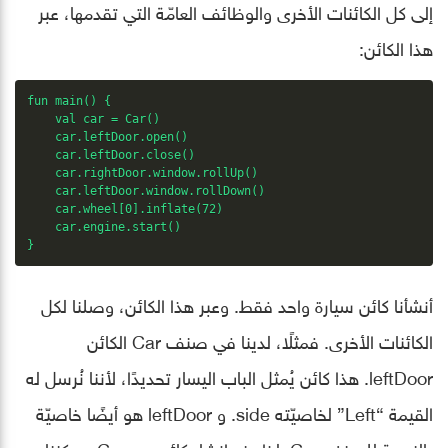
إلى كل الكائنات الأخرى والوظائف العامّة التي تقدمها، عبر
هذا الكائن:
fun main() {

    val car = Car()

    car.leftDoor.open()

    car.leftDoor.close()

    car.rightDoor.window.rollUp()

    car.leftDoor.window.rollDown()

    car.wheel[0].inflate(72)

    car.engine.start()

}
أنشأنا كائن سيارة واحد فقط. وعبر هذا الكائن، وصلنا لكل
الكائنات الأخرى. فمثلًا، لدينا في صنف Car الكائن
leftDoor. هذا كائن يُمثل الباب اليسار تحديدًا، لأننا نُرسل له
القيمة “Left” لخاصيّته side. و leftDoor هو أيضًا خاصيّة
بالنسبة للصنف Car. لذا عند إنشاء كائن من Car، يمكننا