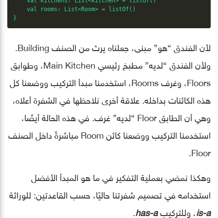
    val kitchens: List<Kitchen> = listOf()

    val rooms: List<Room> = listOf()

}
لأن الفندق “هو” مبنى، جعلناه يرث من الصنف Building.
ولأن الفندق “لديه” مطبخ رئيسي Main Kitchen، وطوابق
Floors، وغرف Rooms، استخدمنا مبدأ التركيب ووضعنا كل
هذه الكائنات بداخله. علاقة أخرى نلاحظها في الشفرة أعلاه،
وهي أن الطابق Floor “لديه” غرف. في هذه الحالة أيضًا،
استخدمنا التركيب ووضعنا كائن Room مباشرةً داخل الصنف
Floor.
وهكذا نمضي بعملية التفكير في ما هو المبدأ الأفضل
استخدامه في تصميم شفرتنا حاليًا، حسب القاعدتين: للوراثة
is-a
، وللتركيب
has-a
.