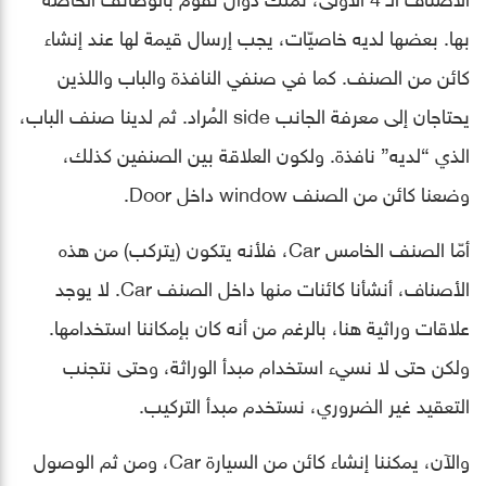
بها. بعضها لديه خاصيّات، يجب إرسال قيمة لها عند إنشاء
كائن من الصنف. كما في صنفي النافذة والباب واللذين
يحتاجان إلى معرفة الجانب side المُراد. ثم لدينا صنف الباب،
الذي “لديه” نافذة. ولكون العلاقة بين الصنفين كذلك،
وضعنا كائن من الصنف window داخل Door.
أمّا الصنف الخامس Car، فلأنه يتكون (يتركب) من هذه
الأصناف، أنشأنا كائنات منها داخل الصنف Car. لا يوجد
علاقات وراثية هنا، بالرغم من أنه كان بإمكاننا استخدامها.
ولكن حتى لا نسيء استخدام مبدأ الوراثة، وحتى نتجنب
التعقيد غير الضروري، نستخدم مبدأ التركيب.
والآن، يمكننا إنشاء كائن من السيارة Car، ومن ثم الوصول