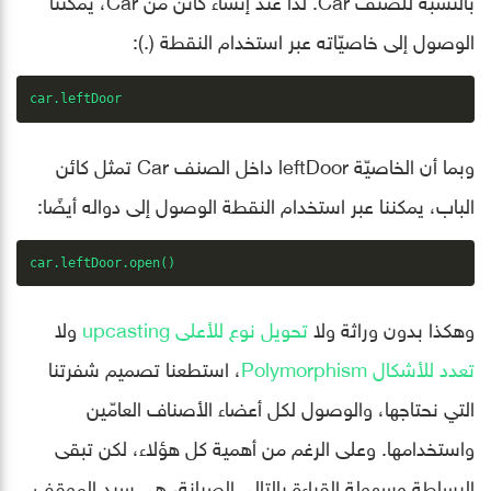
الوصول إلى خاصيّاته عبر استخدام النقطة (.):
car.leftDoor
وبما أن الخاصيّة leftDoor داخل الصنف Car تمثل كائن
الباب، يمكننا عبر استخدام النقطة الوصول إلى دواله أيضًا:
car.leftDoor.open()
وهكذا بدون وراثة ولا
تحويل نوع للأعلى upcasting
ولا
تعدد للأشكال Polymorphism
، استطعنا تصميم شفرتنا
التي نحتاجها، والوصول لكل أعضاء الأصناف العامّين
واستخدامها. وعلى الرغم من أهمية كل هؤلاء، لكن تبقى
البساطة وسهولة القراءة بالتالي الصيانة، هي سيد الموقف