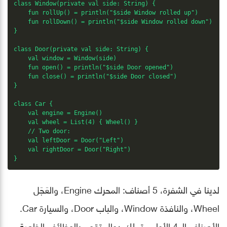
class Window(private val side: String) {

    fun rollUp() = println("$side Window rolled up")

    fun rollDown() = println("$side Window rolled down")

}

class Door(private val side: String) {

    val window = Window(side)

    fun open() = println("$side Door opened")

    fun close() = println("$side Door closed")

}

class Car {

    val engine = Engine()

    val wheel = List(4) { Wheel() }

    // Two door:

    val leftDoor = Door("Left")

    val rightDoor = Door("Right")

}
لدينا في الشفرة، 5 أصناف: المحرك Engine، والعَجَل
Wheel، والنافذة Window، والباب Door، والسيارة Car.
الأصناف الـ 4 الأولى، تملك دوال تقوم بالوظائف الخاصة