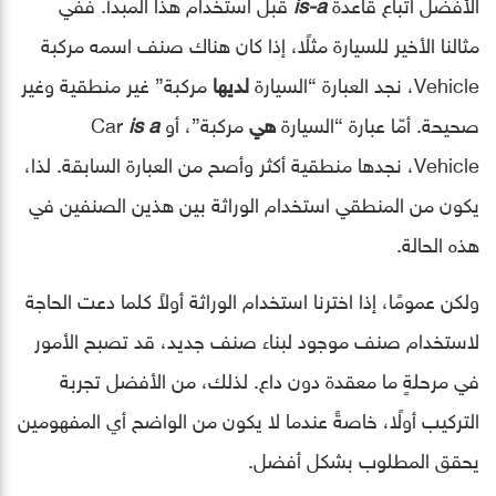
الأفضل اتباع قاعدة
is-a
قبل استخدام هذا المبدأ. ففي
مثالنا الأخير للسيارة مثلًا، إذا كان هناك صنف اسمه مركبة
Vehicle، نجد العبارة “السيارة
لديها
مركبة” غير منطقية وغير
صحيحة. أمّا عبارة “السيارة
هي
مركبة”، أو Car
is a
Vehicle، نجدها منطقية أكثر وأصح من العبارة السابقة. لذا،
يكون من المنطقي استخدام الوراثة بين هذين الصنفين في
هذه الحالة.
ولكن عمومًا، إذا اخترنا استخدام الوراثة أولاً كلما دعت الحاجة
لاستخدام صنف موجود لبناء صنف جديد، قد تصبح الأمور
في مرحلةٍ ما معقدة دون داع. لذلك، من الأفضل تجربة
التركيب أولًا، خاصةً عندما لا يكون من الواضح أي المفهومين
يحقق المطلوب بشكل أفضل.