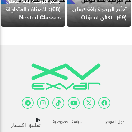
تعلّم البرمجة بلغة كوتلن
تعلّم البرمجة بلغة كوتلن
(68): الأصناف المُتداخِلة
(69): الكائن Object
Nested Classes
حول الموقع
سياسة الخصوصية
تطبيق اكسفار