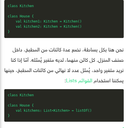
class Kitchen

class House {

    val kitchen1: Kitchen = Kitchen()

    val kitchen2: Kitchen = Kitchen()

}
نحن هنا بكل بساطة، نضع عدة كائنات من المطبخ، داخل
صنف المنزل. كل كائن منهما، لديه متغير يُمثله. أمّا إذا كنا
نريد متغير واحد، يُمثل عدد لا نهائي من كائنات المطبخ، حينها
يمكننا استخدام
القوائم Lists
:
class Kitchen

class House {

    val kitchens: List<Kitchen> = listOf()

}