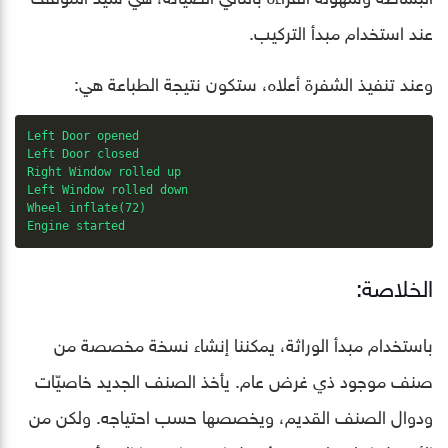
عند استخدام مبدأ التركيب.
وعند تنفيذ الشفرة أعلاه، ستكون نتيجة الطباعة هي:
Left Door opened

Left Door closed

Right Window rolled up

Left Window rolled down

Wheel inflate(72)

Engine started
الخلاصة:
باستخدام مبدأ الوراثة، يمكننا إنشاء نسخة مخصصة من
صنف موجود ذي غرض عام. يأخذ الصنف الجديد خاصيّات
ودوال الصنف القديم، ويخصصها حسب احتياجه. ولكن من