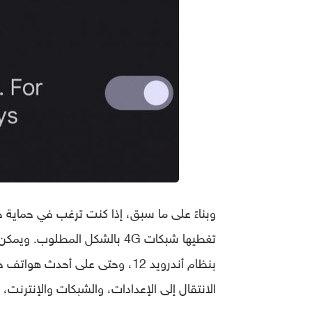
تغطيها شبكات 4G بالشكل المطل
الانتقال إلى الإعدادات، والشبكات والإنترنت، وبطاقات SIM، وأسفل “Allow 2G” ستجد 