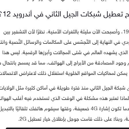
 تعطيل شبكات الجيل الثاني في أندرويد 12؟
كانت بداية ظهور شبكات الجيل الثاني عام 1991، وأصبحت الآن مليئة بالثغرات الأمنية، نظرًا لأن التشفير بين
ي في النهاية إلى التّجسّس على المكالمات والرسائل النَّصية وانته
الذي يشهده العالم في شتى المجالات وأبرزها الرقمية. ليس هذا
وجود المصادقة من الأبراج إلى الهواتف، مما قد يسمح بانتحال 
 يمكن لمحاكيات المواقع الخلوية استغلال ذلك لاعتراض الاتصالات
شبكة الجيل الثاني منذ فترة طويلة في أماكن كثيرة مثل الولايات
لماذا تعتبر هذه مشكلة في الوقت الذي تستخدم فيه أغلب الهوا
شبكات الجيل الرابع (4G)؟ باختصار شديد، عندما تكون إشارة 4G ضعيفة، وقتها سيقوم هاتفك تلقائيًا بال