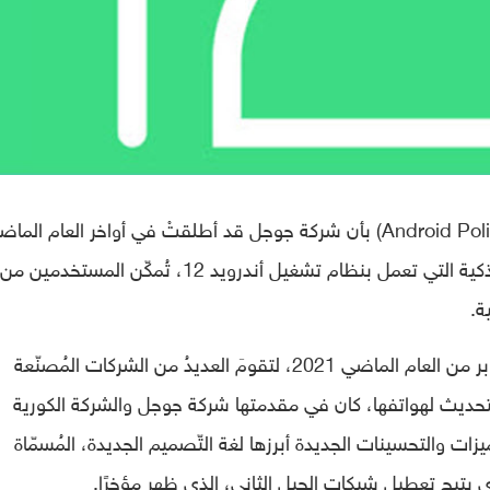
من موقع أندرويد بوليس (Android Police) بأن شركة جوجل قد أطلقتْ في أواخر العام الم
2021، ميزة جديدة ضمن إعدادات الهواتف الذكية التي تعمل بنظام تشغيل أندرويد 12، تُمكّن المستخدمين من
وكانت بداية ظهور أندرويد 12 رسميًا في أكتوبر من العام الماضي 2021، لتقومَ العديدُ من الشركات المُصنّعة
لتحديث لهواتفها، كان في مقدمتها شركة جوجل والشركة الكورية
ات والتحسينات الجديدة أبرزها لغة التّصميم الجديدة، المُسمّاة