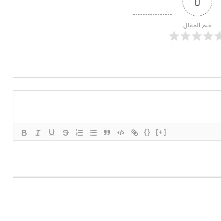
0
قيم المقال
{}
[+]