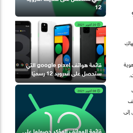
12
20 أكتوبر 2021
اكِ
هوية
قائمة هواتف google pixel التي
ستحصل على أندرويد 12 رسميًا
.
06 أكتوبر 2021
تف
تبديل إلى
قائمة الهواتف المؤكد حصولها على