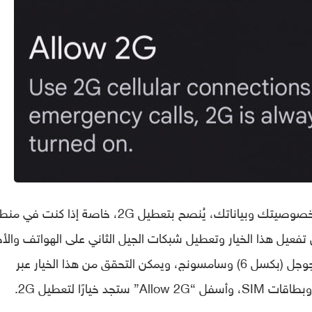
وبناءً على ما سبق، إذا كنت ترغب في حماية خصوصيتك وبياناتك، يُنصح بتعطيل 2G، خاصة إذا كن
وب. ويمكن تفعيل هذا الخيار وتعطيل شبكات الجيل الثاني على الهواتف والأ
بنظام أندرويد 12، وحتى على أحدث هواتف جوجل (بكسل 6) وسامسونج، ويمكن التحقق من هذا الخيار عبر
خيارًا لتعطيل 2G.