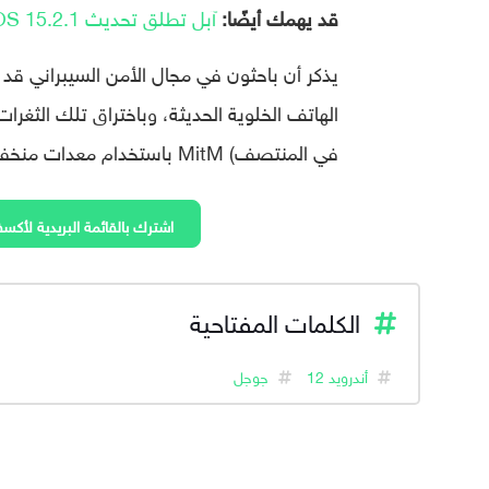
قد يهمك أيضًا:
آبل تطلق تحديث iOS 15.2.1 لمعالجة ثغرة خطيرة في HomeKit
يذكر أن باحثون في مجال الأمن السيبراني قد 
في المنتصف) MitM باستخدام معدات منخفضة التكلفة.
اشترك بالقائمة البريدية لأكسف
الكلمات المفتاحية
أندرويد 12
جوجل