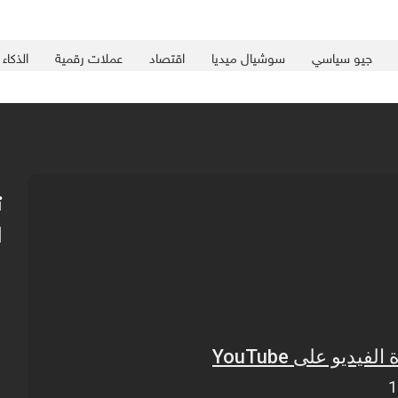
جيو سياسي
سوشيال ميديا
اقتصاد
عملات رقمية
الذكاء
ت
ا
ي
ا
ا