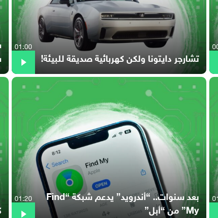
01:00
0
تشارجر دايتونا ولكن كهربائية صديقة للبيئة!
س
بعد سنوات.. “أندرويد” يدعم شبكة “Find
01:20
0
My” من “أبل”
كي