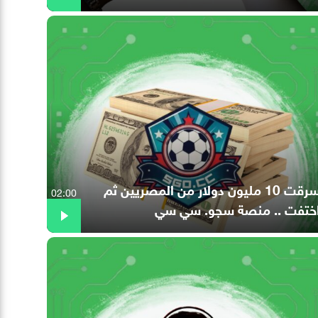
سرقت 10 مليون دولار من المصريين ثم
02:00
ختفت .. منصة سجو. سي سي