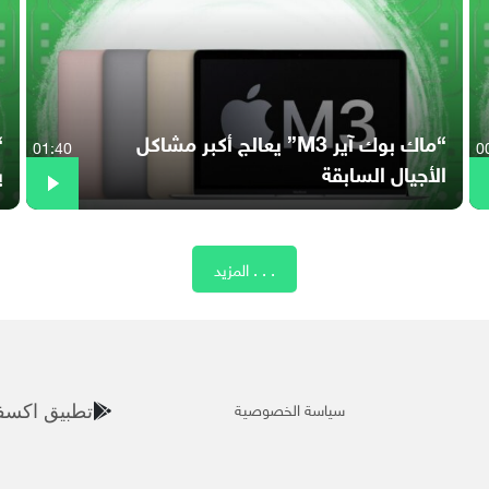
“ماك بوك آير M3” يعالج أكبر مشاكل
01:40
0
الأجيال السابقة
ي
المزيد . . .
سياسة الخصوصية
تطبيق اكسف