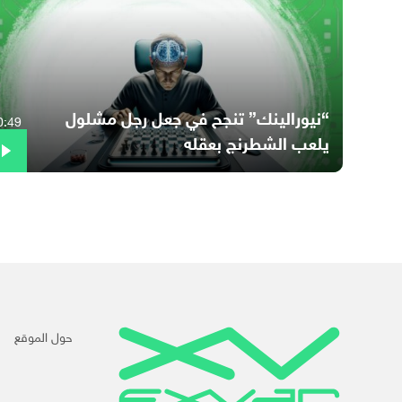
“نيورالينك” تنجح في جعل رجل مشلول
0:49
يلعب الشطرنج بعقله
حول الموقع