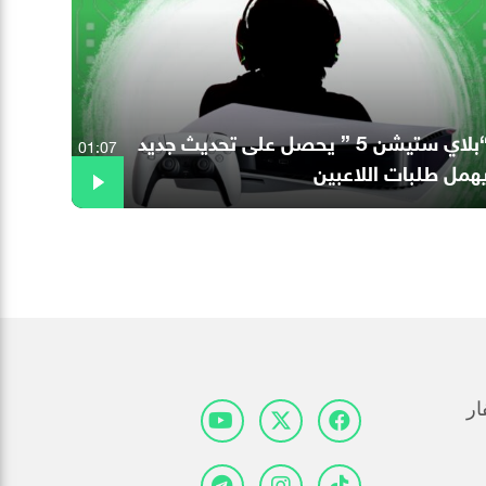
“بلاي ستيشن 5 ” يحصل على تحديث جديد
01:07
همل طلبات اللاعبين
ار