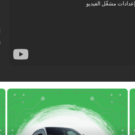
ل
ج
ا
إ
ب