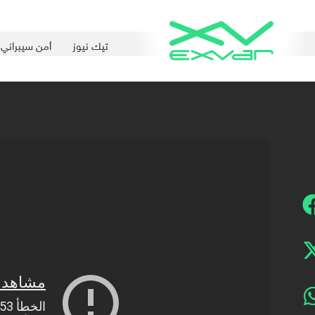
تيك نيوز
أمن سيبراني