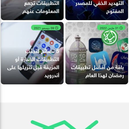
التهديد الخفي للمصدر
التطبيقات تجمع
المفتوح
المعلومات عنهم
31 مارس 2022
09 ديسمبر 2021
5 نصائح لتجنّب
التطبيقات الضارة أو
باقة من أفضل تطبيقات
المزيفة قبل تنزيلها على
رمضان لهذا العام
أندرويد