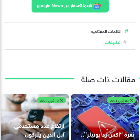
تابعوا اكسفار عبر google News
الكلمات المفتاحية
تطبيقات
مقالات ذات صلة
03 أبريل 2024
19 أبريل 2022
ارتفاع عدد مستخدمي
ثغرة “إكس زد يوتيلز”..
آبل الذين يتركون