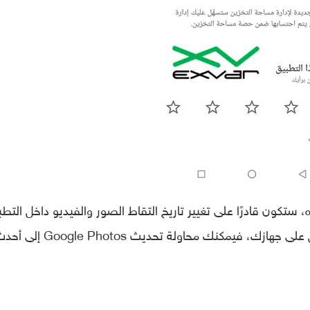
ستكون قادرًا على تغيير تاريخ التقاط الصور والفيديو داخل التط
مباشرة، وإذا كانت الميزة لا تظهر في التطبيق على جهازك، فيمكنك محاولة تحديث oogle Photos