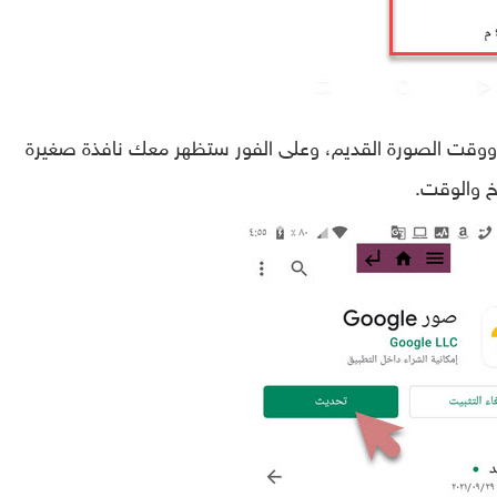
يخ ووقت الصورة القديم، وعلى الفور ستظهر معك نافذة صغيرة
خ والوقت.