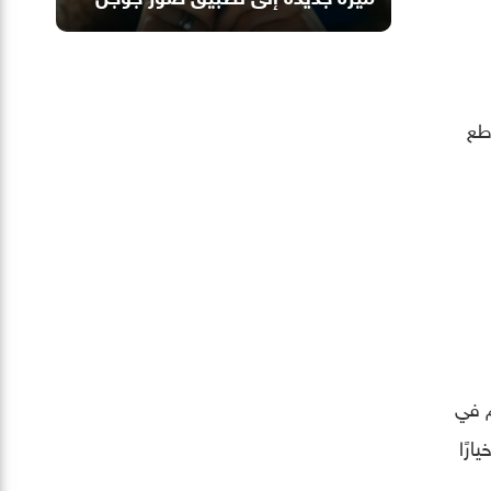
طع
هم في
رًا