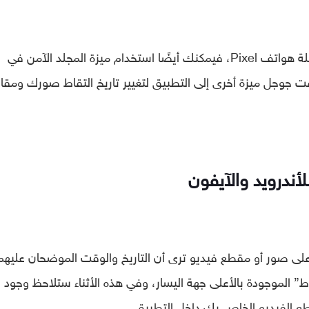
وفي حالة إذا كنت تمتلك هاتفًا ذكيًا من سلسلة هواتف Pixel، فيمكنك أيضًا استخدام ميزة المجلد الآمن في
فت جوجل ميزة أخرى إلى التطبيق لتغيير تاريخ التقاط صورك ومقا
للأندرويد والآيفون
Google، ومن ثم انقر على صور أو مقطع فيديو ترى أن التاريخ والوقت الموضحان علي
ط” الموجودة بالأعلى جهة اليسار، وفي هذه الأثناء ستلاحظ وجود خيا
طع الفيديو الخاص بك داخل التطبيق.