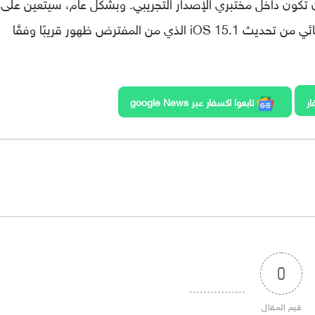
لب منك أن تكون داخل مختبري الإصدار التجريبي. وبشكل عام، سيتعين على
المستخدمين الانتظار حتى إطلاق الإصدار النهائي من تحديث iOS 15.1 الذي من المفترض ظهور قريبًا وفقًا
ار
تابعوا اكسفار عبر google News
0
قيم المقال