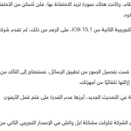
ام، وكانت هناك صورة تريد الاحتفاظ بها، فلن تتمكن من الاحتف
ود.
وفقًا لآخر تقرير، يوجد هذا الخطأ في النسخة التجريبية الثانية من iOS 15.1، على الرغم من ذلك، لم ت
ا قمت بتحميل الصور من تطبيق الرسائل، فستحتاج إلى التأكد من
التها تلقائيًا من أجهزتك.
 في التحديث الجديد، أبرزها عدم القدرة على فتح قفل الآيفون
 الشركة تناولت مشكلة آبل واتش في الإصدار التجريبي الثاني من