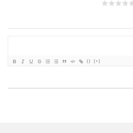
{}
[+]