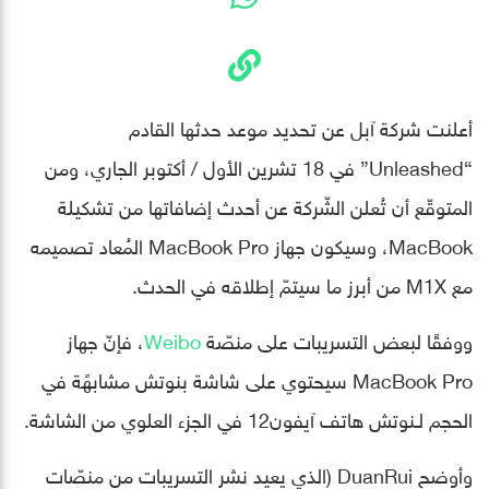
أعلنت شركة آبل عن تحديد موعد حدثها القادم
“Unleashed” في 18 تشرين الأول / أكتوبر الجاري، ومن
المتوقّع أن تُعلن الشّركة عن أحدث إضافاتها من تشكيلة
MacBook، وسيكون جهاز MacBook Pro المُعاد تصميمه
مع M1X من أبرز ما سيتمّ إطلاقه في الحدث.
ووفقًا لبعض التسريبات على منصّة
Weibo
، فإنّ جهاز
MacBook Pro سيحتوي على شاشة بنوتش مشابهًة في
الحجم لـنوتش هاتف آيفون12 في الجزء العلوي من الشاشة.
وأوضح DuanRui (الذي يعيد نشر التسريبات من منصّات