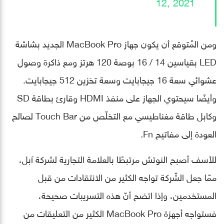
12, 2021
ومن المُتوقع أن يكون جهاز MacBook Pro الجديد بشاشة
LED بقياسين 14 / 16 بوصة 120 هرتز ومع ذاكرة وصول
عشوائي سعة 16 جيجابايت وسعة تخزين 512 جيجابايت.
وأيضًا سيحتوي الجهاز على منفذ HDMI وقارئ بطاقة SD
وكابل طاقة مغناطيسي مع التخلّص من Touch Bar لصالح
العودة إلى مفاتيح Fn.
للأسف أصبح النوتش مرتبطًا بالعلامة التجارية لشركة آبل،
ممّا جعل الشّركة تواجه الكثير من الانتقادات من قبل
المستخدمين، وإذا اتضح أنّ هذه التسريبات صحيحة،
فستواجه أجهزة MacBook Pro الكثير من التعليقات من