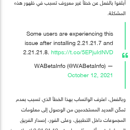
أبلغوا بالفعل عن خطأ غير معروف تسبب في ظهور هذه
المشكلة.
Some users are experiencing this
issue after installing 2.21.21.7 and
2.21.21.8.
https://t.co/5EPjuIdNVD
— WABetaInfo (@WABetaInfo)
October 12, 2021
وبالفعل، اعترف الواتساب بهذا الخطأ الذي تسبب بعدم
تمكّن العديد المستخدمين من الوصول إلى معلومات
المجموعات داخل التطبيق، وعلى الفور، إصدار الفريق
المسؤول تحديثًا جديدًا يحمل رقم 2.21.21.10 لإصلاح هذه