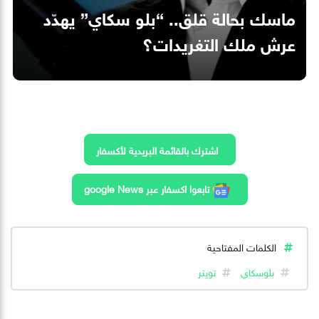
ماسك بحالة قلق.. “بلو سكاي” يهدّد
عرش ملك التغريدات؟
اشترك بالقائمة البريدية لأكسفار
تابعوا اكسفار عبر google News
الكلمات المفتاحية
بلوسكاي
تويتر