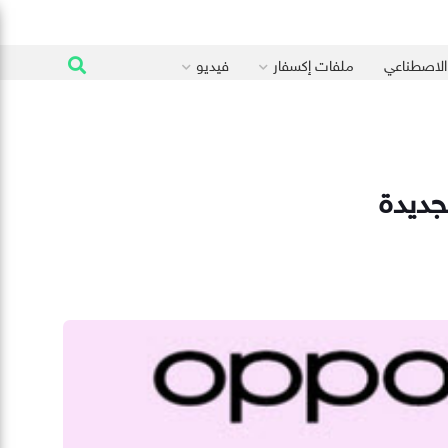
 الاصطناعي
ملفات إكسفار
فيديو