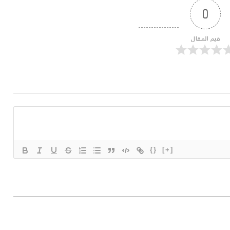
0
قيم المقال
{}
[+]