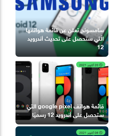
سامسونج تعلن عن قائمة هواتفها
الّتي ستحصل على تحديث أندرويد
12
20 أكتوبر 2021
قائمة هواتف google pixel التي
ستحصل على أندرويد 12 رسميًا
06 أكتوبر 2021