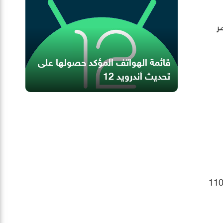
مر
قائمة الهواتف المؤكد حصولها على
تحديث أندرويد 12
لوقت الحالي، أكدت اوبو أن واجهة ColorOS 12 المستندة إلى نظام أندرويد 12 ستكون متاحة لأكثر من 110