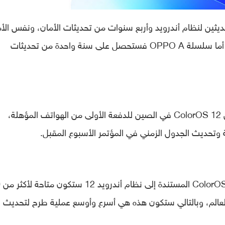
O ستحصل على تحديثين لنظام أندرويد وأربع سنوات من تحديثات الأمان، ونفس الأ
ينطبق أيضًا على سلسلة هواتف OPPO F . أما سلسلة OPPO A فستحصل على سنة واحدة من تحديثات
وبالفعل، أطلقت الشركة الإصدار التجريبي من ColorOS 12 في الصين للدفعة الأولى من الهواتف المؤهلة،
وتحديث الجدول الزمني في المؤتمر الأسبوع المقبل.
وفي ا
أنحاء العالم، وبالتالي ستكون هذه هي أسرع وأوسع عملية طرح لتحديث