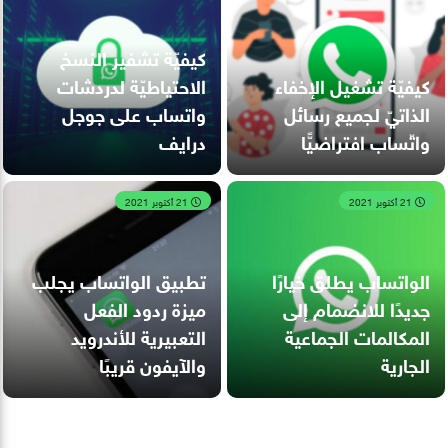
كيفيّة تشفير النسخ
كيفيّة تشغيل الإخفاء
الاحتياطيّة لدردشات
الذاتيّ لجميع رسائل
واتساب على جوجل
واتّساب افتراضيًّا
درايف
21 أكتوبر 2021
21 أكتوبر 2021
الواتساب يطلق خيارًا
تطبيق الواتساب يجلب
جديدًا للانضمام إلى
ميزة ردود الفعل
المكالمات الجماعية
التعبيرية للأندرويد
الجارية
والآيفون قريبًا