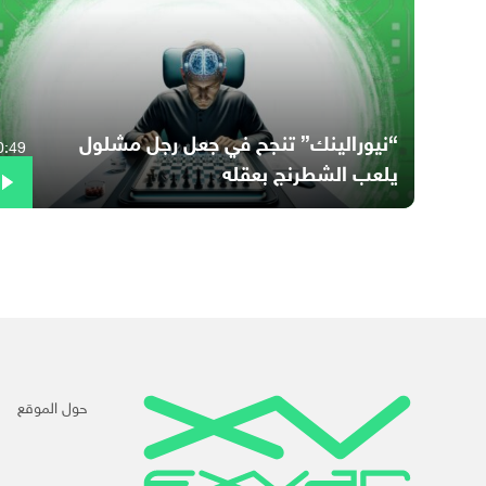
“نيورالينك” تنجح في جعل رجل مشلول
0:49
يلعب الشطرنج بعقله
حول الموقع