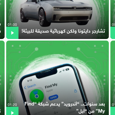
01:00
0
تشارجر دايتونا ولكن كهربائية صديقة للبيئة!
س
بعد سنوات.. “أندرويد” يدعم شبكة “Find
01:20
0
My” من “أبل”
كي