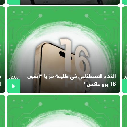
الذكاء الاصطناعي في طليعة مزايا “آيفون
02:00
0
16 برو ماكس”
ا