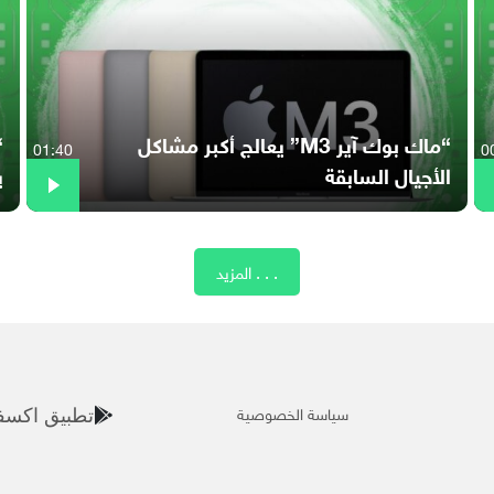
“ماك بوك آير M3” يعالج أكبر مشاكل
01:40
0
الأجيال السابقة
ي
المزيد . . .
سياسة الخصوصية
تطبيق اكسف