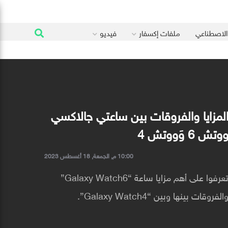
 الاصطناعي
ملفات إكسفار
فيديو
لمزايا والفروقات بين ساعتي جالاكسي
وتش 6 وَووتش 4
10:00 م, الجمعة, 18 أغسطس 2023
تعرفوا على أهم مزايا ساعة “Galaxy Watch6”
الفروقات بينها وبين “Galaxy Watch4”.