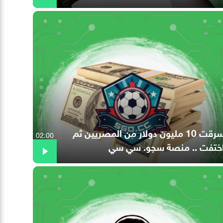
سرقت 10 مليون دولار من المصريين ثم
02:00
ختفت .. منصة سجو. سي سي