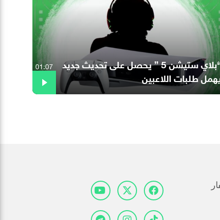
“بلاي ستيشن 5 ” يحصل على تحديث جديد
01:07
همل طلبات اللاعبين
ار