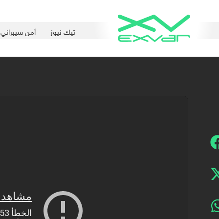
تيك نيوز
أمن سيبراني