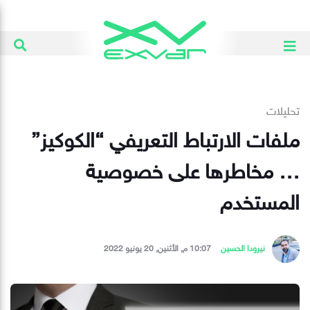
تحليلات
ملفات الارتباط التعريفي “الكوكيز”
… مخاطرها على خصوصية
المستخدم
نيرودا الحسين
10:07 م, الأثنين, 20 يونيو 2022