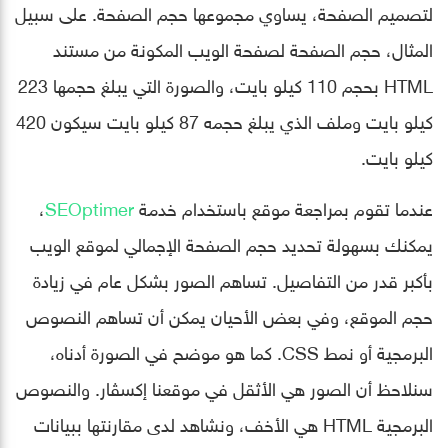
لتصميم الصفحة، يساوي مجموعها حجم الصفحة. على سبيل
المثال، حجم الصفحة لصفحة الويب المكونة من مستند
HTML بحجم 110 كيلو بايت، والصورة التي يبلغ حجمها 223
كيلو بايت وملف الذي يبلغ حجمه 87 كيلو بايت سيكون 420
كيلو بايت.
عندما تقوم بمراجعة موقع باستخدام خدمة
SEOptimer
،
يمكنك بسهولة تحديد حجم الصفحة الإجمالي لموقع الويب
بأكبر قدر من التفاصيل. تساهم الصور بشكل عام في زيادة
حجم الموقع، وفي بعض الأحيان يمكن أن تساهم النصوص
البرمجية أو نمط CSS. كما هو موضح في الصورة أدناه،
سنلاحظ أن الصور هي الأثقل في موقعنا إكسڤار. والنصوص
البرمجية HTML هي الأخف، ونشاهد لدى مقارنتها ببيانات