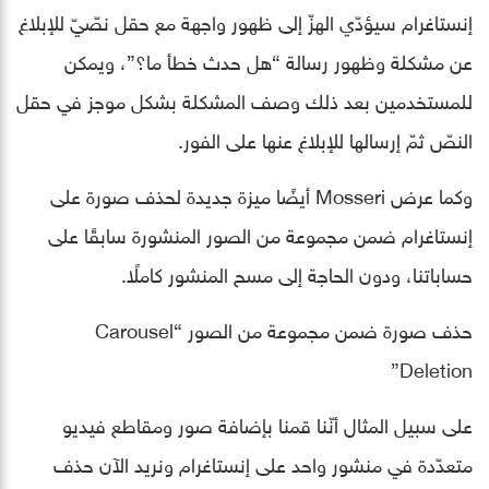
إنستاغرام سيؤدّي الهزّ إلى ظهور واجهة مع حقل نصّيّ للإبلاغ
عن مشكلة وظهور رسالة “هل حدث خطأ ما؟”، ويمكن
للمستخدمين بعد ذلك وصف المشكلة بشكل موجز في حقل
النصّ ثمّ إرسالها للإبلاغ عنها على الفور.
وكما عرض Mosseri أيضًا ميزة جديدة لحذف صورة على
إنستاغرام ضمن مجموعة من الصور المنشورة سابقًا على
حساباتنا، ودون الحاجة إلى مسح المنشور كاملًا.
حذف صورة ضمن مجموعة من الصور “Carousel
Deletion”
على سبيل المثال أنّنا قمنا بإضافة صور ومقاطع فيديو
متعدّدة في منشور واحد على إنستاغرام ونريد الآن حذف