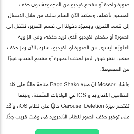
صورة واحدة أو مقطع فيديو من المجموعة دون حذف
المنشور بأكمله، ويمكننا الآن القيام بذلك من خلال الانتقال
إلى قسم التحرير، وبمجرّد دخولنا إلى قسم التحرير، ننتقل إلى
الصورة أو مقطع الفيديو الّذي نريد حذفه، وفي الزاوية
العلويّة اليسرى من الصورة أو الفيديو، سنرى الآن رمز حذف
صغير، ننقر فوق الرمز لحذف الصورة أو مقطع الفيديو فورًا
من المجموعة.
وأشار Mosseri أنّ ميزة Rage Shake متاحة حاليًّا على كلا
النظامين الأندرويد و iOS في الولايات المتّحدة، وبينما
تقتصر ميزة Carousel Deletion حاليًّا على نظام iOS، وأكّد
على توفير حذف الصور لنظام الأندرويد في وقت قريب جدًّا.