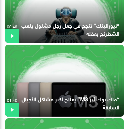
“نيورالينك” تنجح في جعل رجل مشلول يلعب
00:49
الشطرنج بعقله
“ماك بوك آير M3” يعالج أكبر مشاكل الأجيال
01:40
السابقة