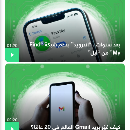
بعد سنوات.. “أندرويد” يدعم شبكة “Find
01:20
My” من “أبل”
02:20
كيف غيّر بريد Gmail العالم في 20 عامًا؟