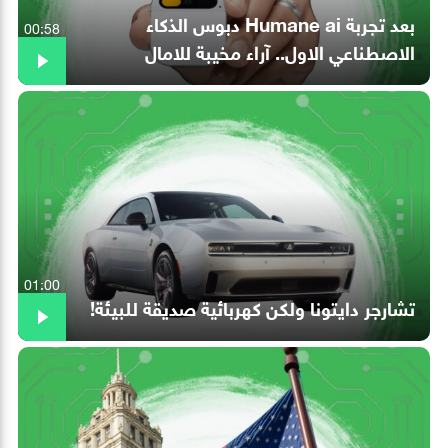
بعد تجربة Humane ai دبوس الذكاء
00:58
الاصطناعي الاول.. آراء مخيبة للامال
01:00
تشارجر دايتونا ولكن كهربائية صديقة للبيئة!