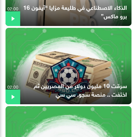
الذكاء الاصطناعي في طليعة مزايا “آيفون 16
02:00
برو ماكس”
سرقت 10 مليون دولار من المصريين ثم
02:00
اختفت .. منصة سجو. سي سي