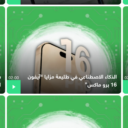
الذكاء الاصطناعي في طليعة مزايا “آيفون
02:00
0
16 برو ماكس”
ا