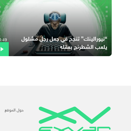
“نيورالينك” تنجح في جعل رجل مشلول
0:49
يلعب الشطرنج بعقله
حول الموقع