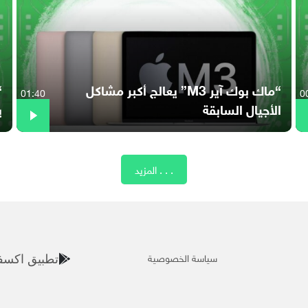
“ماك بوك آير M3” يعالج أكبر مشاكل
01:40
0
الأجيال السابقة
ي
المزيد . . .
سياسة الخصوصية
تطبيق اكسف