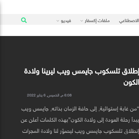
 الاصطناعي
ملفات إكسفار
فيديو
طلاق تلسكوب جايمس ويب ليرينا ولادة
لكون
6:08 م, الخميس, 6 يناير 2022
من غابة إستوائية, إلى حافة الزمان بذاته, جايمس ويب
بدأ رحلة العودة إلى ولادة الكون”بهذه الكلمات أعلن عن
نطلاق تلسكوب جايمس ويب ليصوّر لنا ولادة المجرات