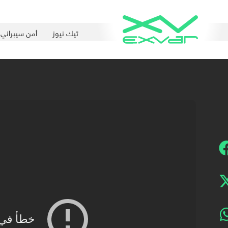
تيك نيوز
أمن سيبراني