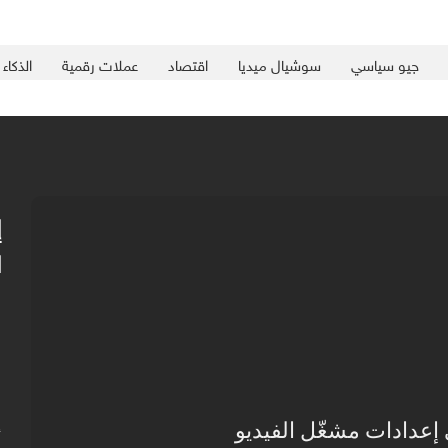
جيو سياسي
سوشيال ميديا
اقتصاد
عملات رقمية
الذكاء
إ
ا
“
ي
إ