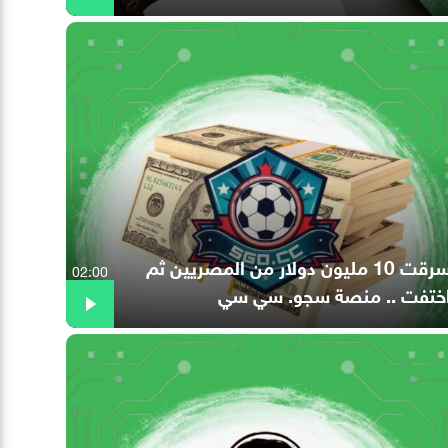
سرقت 10 مليون دولار من المصريين ثم
02:00
ختفت .. منصة سجو. سي سي