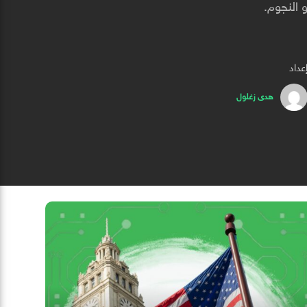
 النجوم.
عداد
هدى زغلول