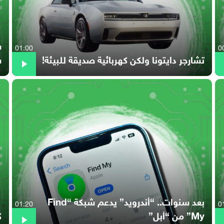
01:00
0
تشارجر دايتونا ولكن كهربائية صديقة للبيئة!
س
بعد سنوات.. “أندرويد” يدعم شبكة “Find
01:20
0
My” من “أبل”
كي