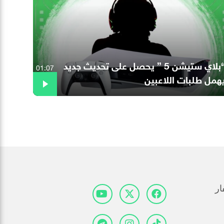
“بلاي ستيشن 5 ” يحصل على تحديث جديد
01:07
همل طلبات اللاعبين
ار