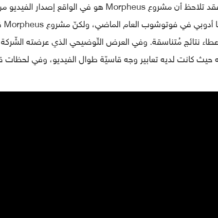
وإذا كنت من مستخدمي برنامج فوتوشوب، فقد تلاحظ أن مشروع Morpheus هو في الواقع إصدار الفيديو
الفلاتر العصبيّة –  Filters
 لإعطاء نتائج مُتناسقة. وفي العرض التّوضيحي الذي عرضته الشّركة،
 حيث كانت لديه تعابير وجه قاسيّة طوال الفيديو، وفي لحظات ق