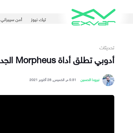
تيك نيوز
أمن سيبراني
تحديثات
أدوبي تطلق أداة Morpheus الجديدة لإنشاء مقاطع فيديو مزيّفة بكلّ بسهولة
نيرودا الحسين
5:31 م, الخميس, 28 أكتوبر 2021