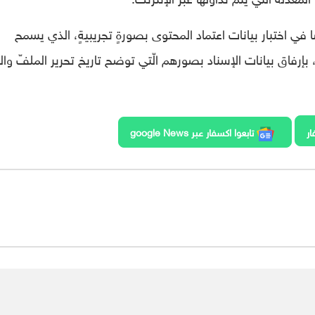
Adobe MAX 20 بدأت أيضًا في اختبار بيانات اعتماد المحتوى بصورةٍ تجريبيةٍ، الذي يسمح
بإرفاق بيانات الإسناد بصورهم الّتي توضح تاريخ تحرير الملفّ وال
ار
تابعوا اكسفار عبر google News