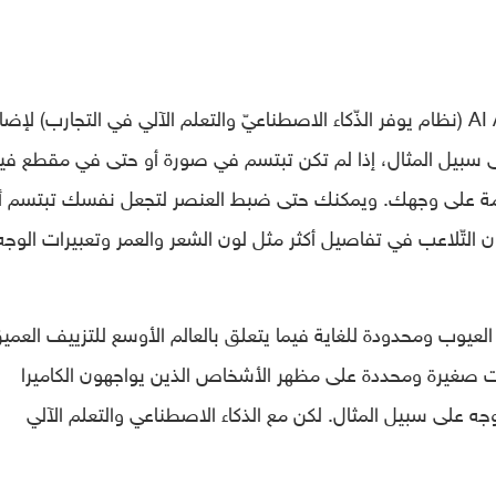
إن أداة Morpheus تستخدم AI Adobe Sensei (نظام يوفر الذّكاء الاصطناعيّ والتعلم الآلي في التجارب) لإ
ى سبيل المثال، إذا لم تكن تبتسم في صورة أو حتى في مقطع فيد
Morphe لإضافة ابتسامة على وجهك. ويمكنك حتى ضبط العنصر لتجعل نفسك تبتسم أ
ن التّلاعب في تفاصيل أكثر مثل لون الشعر والعمر وتعبيرات الوجه
 العيوب ومحدودة للغاية فيما يتعلق بالعالم الأوسع للتزييف العمي
ات صغيرة ومحددة على مظهر الأشخاص الذين يواجهون الكاميرا
لوجه على سبيل المثال. لكن مع الذكاء الاصطناعي والتعلم الآلي