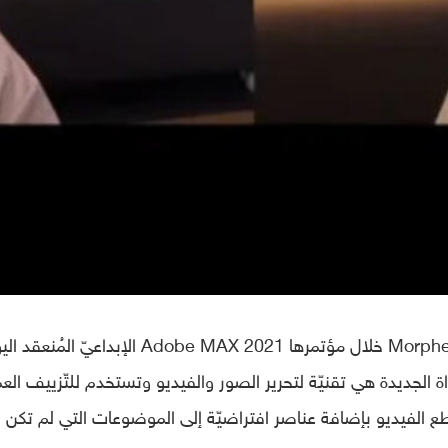
أطلقت شركة أدوبي مشروعها الجديد أداة Morpheus خلال مؤتمرها Adobe MAX 2021 الإبداعيّ المُ
. هذه الأداة الجديدة هي تقنيّة لتحرير الصور والفيديو وتستخدم للتّزييف ال
 ومقاطع الفيديو بإضافة عناصر افتراضيّة إلى الموضوعات التي لم تكن