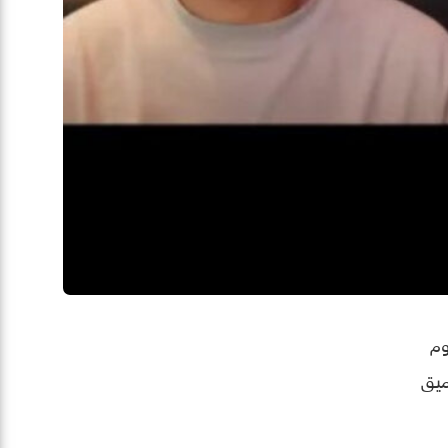
نعقد اليوم
عميق