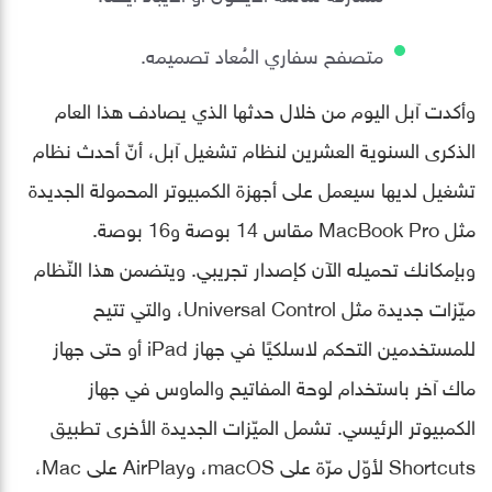
متصفح سفاري المُعاد تصميمه.
وأكدت آبل اليوم من خلال حدثها الذي يصادف هذا العام
الذكرى السنوية العشرين لنظام تشغيل آبل، أنّ أحدث نظام
تشغيل لديها سيعمل على أجهزة الكمبيوتر المحمولة الجديدة
مثل MacBook Pro مقاس 14 بوصة و16 بوصة.
وبإمكانك تحميله الآن كإصدار تجريبي. ويتضمن هذا النّظام
ميّزات جديدة مثل Universal Control، والتي تتيح
للمستخدمين التحكم لاسلكيًا في جهاز iPad أو حتى جهاز
ماك آخر باستخدام لوحة المفاتيح والماوس في جهاز
الكمبيوتر الرئيسي. تشمل الميّزات الجديدة الأخرى تطبيق
Shortcuts لأوّل مرّة على macOS، وAirPlay على Mac،